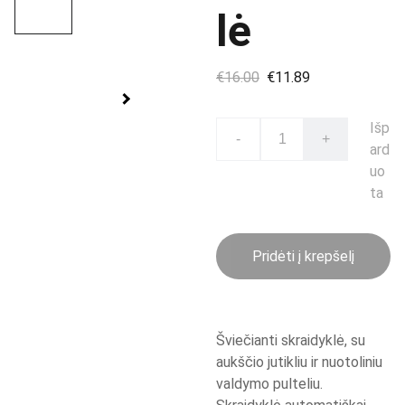
lė
€16.00
€11.89
Išp
-
+
ard
uo
ta
Pridėti į krepšelį
Šviečianti skraidyklė, su
aukščio jutikliu ir nuotoliniu
valdymo pulteliu.