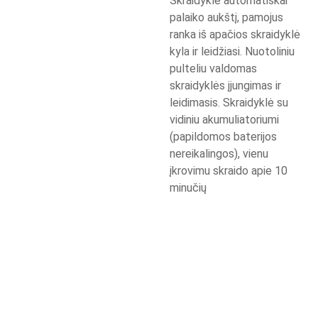
Skraidyklė automatiškai
palaiko aukštį, pamojus
ranka iš apačios skraidyklė
kyla ir leidžiasi. Nuotoliniu
pulteliu valdomas
skraidyklės įjungimas ir
leidimasis. Skraidyklė su
vidiniu akumuliatoriumi
(papildomos baterijos
nereikalingos), vienu
įkrovimu skraido apie 10
minučių