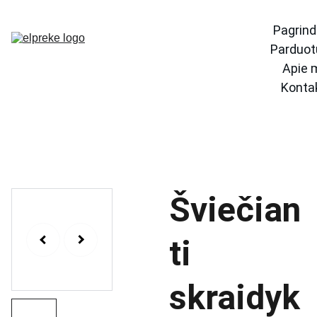
Pagrind
Parduot
Apie 
Konta
Šviečian
ti
skraidyk