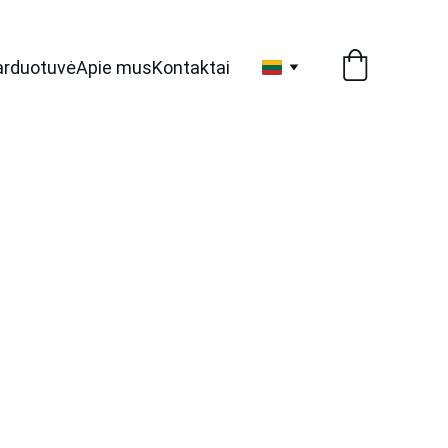
arduotuvė
Apie mus
Kontaktai