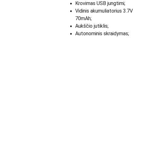
Krovimas USB jungtimi;
Vidinis akumuliatorius 3.7V
70mAh;
Aukščio jutiklis;
Autonominis skraidymas;
Apie Mus skaityk 
KONTAK
toliau >>>
TAI