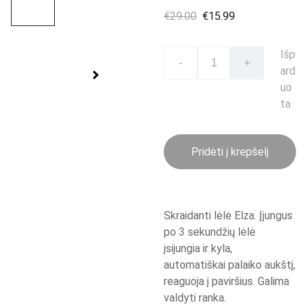
€29.00
€15.99
Išp
-
+
ard
uo
ta
Pridėti į krepšelį
Skraidanti lėlė Elza. Įjungus
po 3 sekundžių lėlė
įsijungia ir kyla,
automatiškai palaiko aukštį,
reaguoja į paviršius. Galima
valdyti ranka.