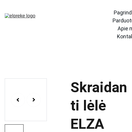
Pagrind
Parduot
Apie 
Konta
Skraidan
ti lėlė
ELZA