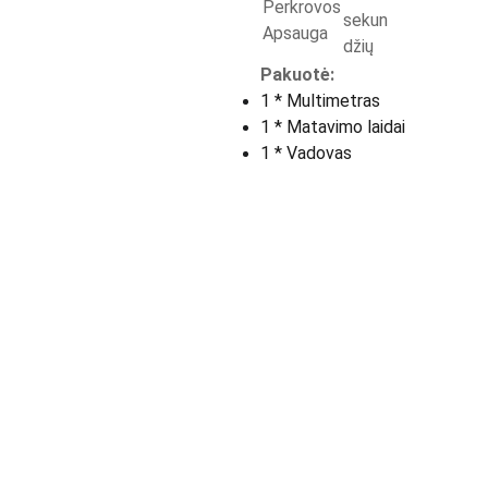
Perkrovos
sekun
Apsauga
džių
Pakuotė:
1 * Multimetras
1 * Matavimo laidai
1 * Vadovas
Apie Mus skaityk 
KONTAK
toliau >>>
TAI