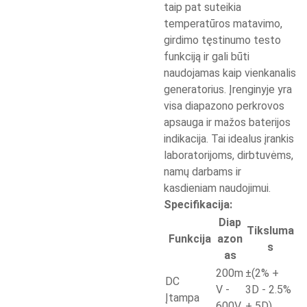
taip pat suteikia
temperatūros matavimo,
girdimo tęstinumo testo
funkciją ir gali būti
naudojamas kaip vienkanalis
generatorius. Įrenginyje yra
visa diapazono perkrovos
apsauga ir mažos baterijos
indikacija. Tai idealus įrankis
laboratorijoms, dirbtuvėms,
namų darbams ir
kasdieniam naudojimui.
Specifikacija:
Diap
Tiksluma
Funkcija
azon
s
as
200m
±(2% +
DC
V -
3D - 2.5%
Įtampa
600V
+ 5D)