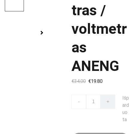
tras /
voltmetr
as
ANENG
€34.00
€19.80
Išp
-
+
ard
uo
ta