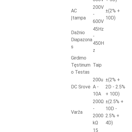
200V
AC
±(2% +
-
Įtampa
10D)
600V
45Hz
Dažnio
-
Diapazona
450H
s
z
Girdimo
Tęstinum
Taip
o Testas
200u
±(2% +
DC Srovė
A -
2D - 2.5%
10A
+ 10D)
200Ω
±(2.5% +
-
10D -
Varža
2000
2.5% +
kΩ
4D)
15