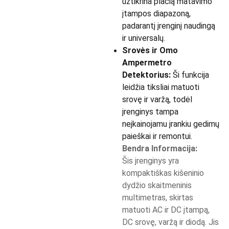
užtikrina plačią matavimo
įtampos diapazoną,
padarantį įrenginį naudingą
ir universalų.
Srovės ir Omo
Ampermetro
Detektorius:
Ši funkcija
leidžia tiksliai matuoti
srovę ir varžą, todėl
įrenginys tampa
neįkainojamu įrankiu gedimų
paieškai ir remontui.
Bendra Informacija:
Šis įrenginys yra
kompaktiškas kišeninio
dydžio skaitmeninis
multimetras, skirtas
matuoti AC ir DC įtampą,
DC srovę, varžą ir diodą. Jis