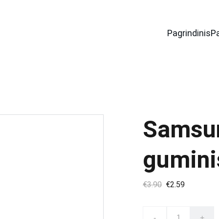
Pagrindinis
P
Samsun
gumini
€3.90
€2.59
-
+