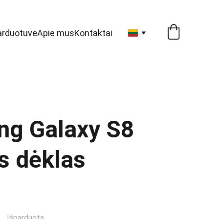
arduotuvė
Apie mus
Kontaktai
g Galaxy S8
s dėklas
Išparduota