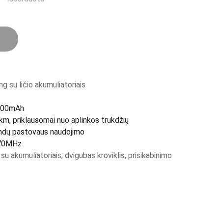
g su ličio akumuliatoriais
1500mAh
m, priklausomai nuo aplinkos trukdžių
andų pastovaus naudojimo
470MHz
su akumuliatoriais, dvigubas kroviklis, prisikabinimo