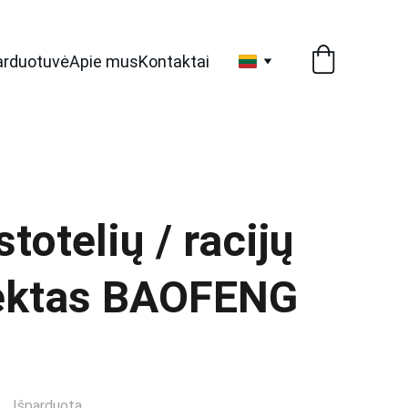
arduotuvė
Apie mus
Kontaktai
stotelių / racijų
ektas BAOFENG
Išparduota