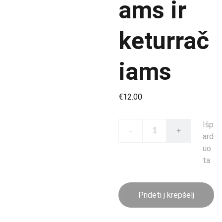
ams ir
keturrač
iams
€12.00
Išp
-
+
ard
uo
ta
Pridėti į krepšelį