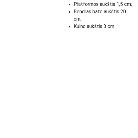
Platformos aukštis 1,5 cm;
Bendras bato aukštis 20
cm;
Kulno aukštis 3 cm.
Apie Mus skaityk 
KONTAK
toliau >>>
TAI