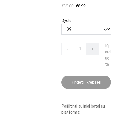
€39.00
€8.99
Dydis
Išp
-
+
ard
uo
ta
Pridėti į krepšelį
Pašiltinti auliniai batai su
platforma: