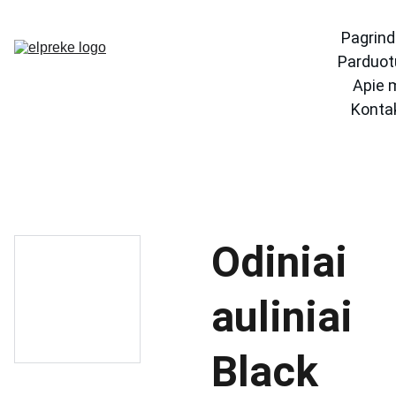
Pagrind
Parduot
Apie 
Konta
Odiniai
auliniai
Black