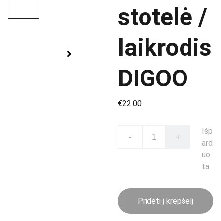
stotelė /
laikrodis
DIGOO
€22.00
Išp
-
+
ard
uo
ta
Pridėti į krepšelį