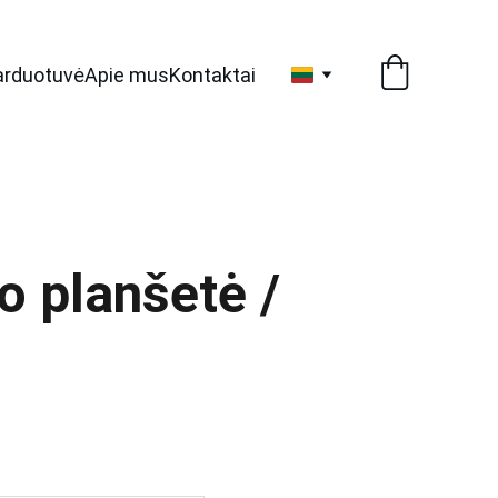
arduotuvė
Apie mus
Kontaktai
o planšetė /