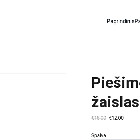
Pagrindinis
P
Piešim
žaislas
€18.00
€12.00
Spalva