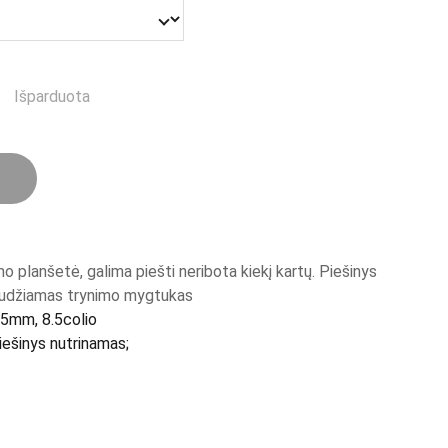
Išparduota
o planšetė, galima piešti neribota kiekį kartų. Piešinys
paudžiamas trynimo mygtukas
5mm, 8.5colio
ešinys nutrinamas;