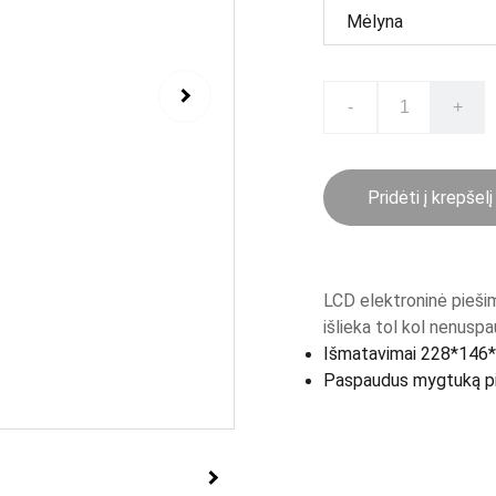
-
+
Pridėti į krepšelį
LCD elektroninė piešim
išlieka tol kol nenus
Išmatavimai 228*146*
Paspaudus mygtuką pi