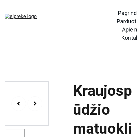
Pagrind
Parduot
Apie 
Konta
Kraujosp
ūdžio
matuokli