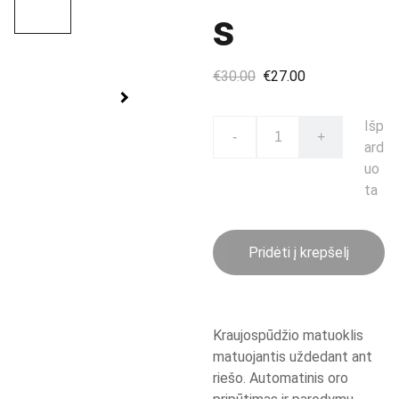
s
€30.00
€27.00
Išp
-
+
ard
uo
ta
Pridėti į krepšelį
Kraujospūdžio matuoklis
matuojantis uždedant ant
riešo. Automatinis oro