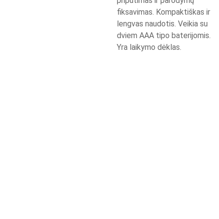
pripūtimas ir parodymų
fiksavimas. Kompaktiškas ir
lengvas naudotis. Veikia su
dviem AAA tipo baterijomis.
Yra laikymo dėklas.
Apie Mus skaityk 
KONTAK
toliau >>>
TAI