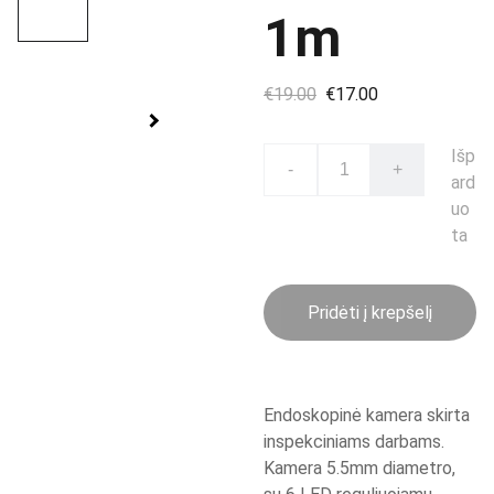
1m
€19.00
€17.00
Išp
-
+
ard
uo
ta
Pridėti į krepšelį
Endoskopinė kamera skirta
inspekciniams darbams.
Kamera 5.5mm diametro,