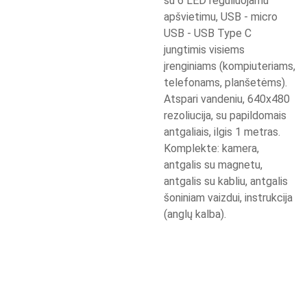
su 6 LED reguliuojamu
apšvietimu, USB - micro
USB - USB Type C
jungtimis visiems
įrenginiams (kompiuteriams,
telefonams, planšetėms).
Atspari vandeniu, 640x480
rezoliucija, su papildomais
antgaliais, ilgis 1 metras.
Komplekte: kamera,
antgalis su magnetu,
antgalis su kabliu, antgalis
šoniniam vaizdui, instrukcija
(anglų kalba).