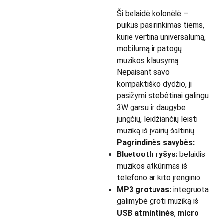
Ši belaidė kolonėlė –
puikus pasirinkimas tiems,
kurie vertina universalumą,
mobilumą ir patogų
muzikos klausymą.
Nepaisant savo
kompaktiško dydžio, ji
pasižymi stebėtinai galingu
3W garsu ir daugybe
jungčių, leidžiančių leisti
muziką iš įvairių šaltinių.
Pagrindinės savybės:
Bluetooth ryšys:
belaidis
muzikos atkūrimas iš
telefono ar kito įrenginio.
MP3 grotuvas:
integruota
galimybė groti muziką iš
USB atmintinės
,
micro