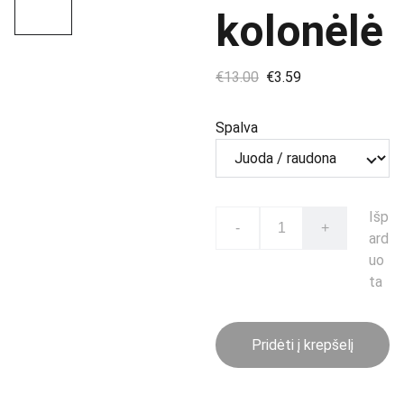
kolonėlė
€13.00
€3.59
Spalva
Išp
-
+
ard
uo
ta
Pridėti į krepšelį