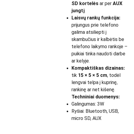
SD kortelės
ar per
AUX
jungtį
.
Laisvų rankų funkcija:
prijungus prie telefono
galima atsiliepti į
skambučius ir kalbėtis be
telefono laikymo rankoje –
puikiai tinka naudoti darbe
ar kelyje.
Kompaktiškas dizainas:
tik
15 × 5 × 5 cm
, todėl
lengvai telpa į kuprinę,
rankinę ar net kišenę.
Techniniai duomenys:
Galingumas: 3W
Ryšiai: Bluetooth, USB,
micro SD, AUX