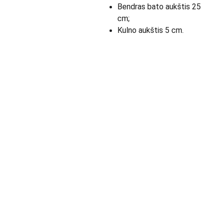
Bendras bato aukštis 25
cm;
Kulno aukštis 5 cm.
Apie Mus skaityk 
KONTAK
toliau >>>
TAI