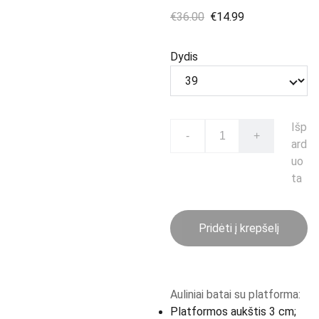
€36.00
€14.99
Dydis
Išp
-
+
ard
uo
ta
Pridėti į krepšelį
Auliniai batai su platforma:
Platformos aukštis 3 cm;