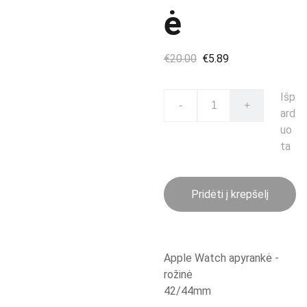
ė
€20.00
€5.89
Išp
-
+
ard
uo
ta
Pridėti į krepšelį
Apple Watch apyrankė -
rožinė
42/44mm