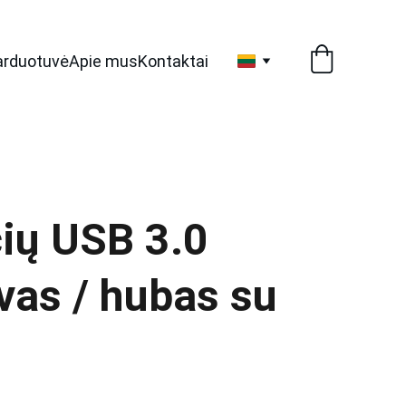
arduotuvė
Apie mus
Kontaktai
čių USB 3.0
vas / hubas su