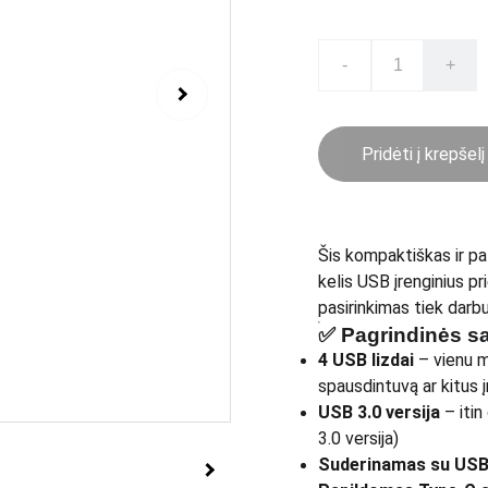
-
+
Pridėti į krepšelį
Šis kompaktiškas ir p
kelis USB įrenginius pr
pasirinkimas tiek darbu
✅
Pagrindinės s
4 USB lizdai
– vienu m
spausdintuvą ar kitus į
USB 3.0 versija
– itin
3.0 versija)
Suderinamas su USB