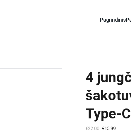
Pagrindinis
P
4 jung
šakotu
Type-C
€22.00
€15.99