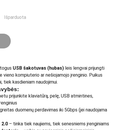
Išparduota
atogus
USB šakotuvas (hubas)
leis lengvai prijungti
ie vieno kompiuterio ar nešiojamojo įrenginio. Puikus
i, tiek kasdieniam naudojimui.
avybės:
etu prijunkite klaviatūrą, pelę, USB atmintines,
renginius
 greitas duomenų perdavimas iki 5Gbps (jei naudojama
 2.0
– tinka tiek naujiems, tiek senesniems įrenginiams