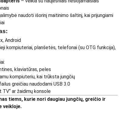
dapteris
– veikia su naujesniais nešiojamaisiais
onais
alimybė naudoti išorinį maitinimo šaltinį, kai prijungiami
iai
as:
x, Android
eji kompiuteriai, planšetės, telefonai (su OTG funkcija),
ai:
tines, klaviatūras, peles
amu kompiuteriu, kai trūksta jungčių
 failus greičiau naudodami USB 3.0
t TV“ ar žaidimų konsole
s tiems, kurie nori daugiau jungčių, greičio ir
 veikloje.