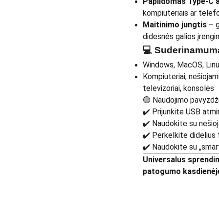
Papildomas Type-C a
kompiuteriais ar telef
Maitinimo jungtis
– g
didesnės galios įrengin
💻
Suderinamum
Windows, MacOS, Linu
Kompiuteriai, nešiojami
televizoriai, konsolės
🟢 Naudojimo pavyzdži
✔️ Prijunkite USB atmin
✔️ Naudokite su nešioj
✔️ Perkelkite didelius
✔️ Naudokite su „smar
Universalus sprendima
patogumo kasdienėje